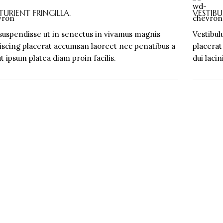
TURIENT FRINGILLA.
VESTIB
 suspendisse ut in senectus in vivamus magnis
Vestibul
iscing placerat accumsan laoreet nec penatibus a
placerat
ut ipsum platea diam proin facilis.
dui laci