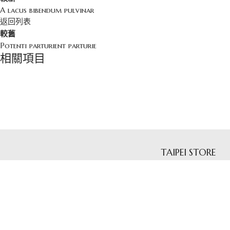
A lacus bibendum pulvinar
返回列表
較舊
Potenti parturient parturie
相關項目
Decor
Et vestibulum quis a suspendisse
TAIPEI STORE
我們相信，婚紗不只是儀式的象徵，而是
台北市士林區忠誠路二
妳生命中最動人的樣子。香檳蕾絲以細膩
Tel 02 2871 6077
工藝與柔美線條，勾勒出每一位新娘獨有
的光芒，讓愛的輪廓在布料間悄然綻放。
香檳蕾絲台北店