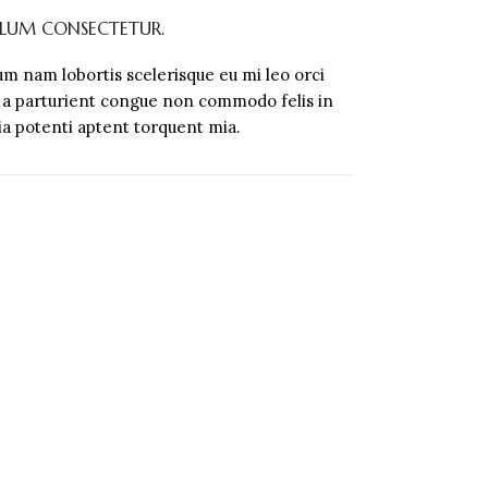
ULUM CONSECTETUR.
um nam lobortis scelerisque eu mi leo orci
 a parturient congue non commodo felis in
nia potenti aptent torquent mia.