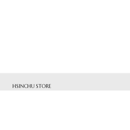
HSINCHU STORE
新竹縣竹北市光明六路東二段438號
Tel 03 658 8838
香檳蕾絲新竹店