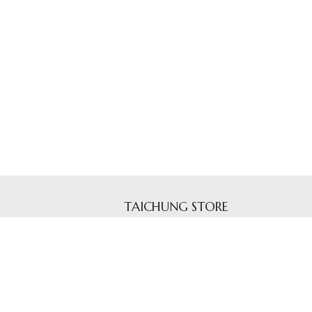
TAICHUNG STORE
段172巷2號
台中市西屯區惠中路一段138號​
Tel 04 2259 2969
香檳蕾絲台中店