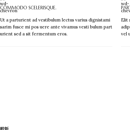
COMMODO SCELERISQUE.
PAR
Ut a parturient ad vestibulum lectus varius dignistami
Elit
sarim fusce mi pos uere ante vivamus vesti bulum part
adip
urient sed a sit fermentum eros.
vel 
較新